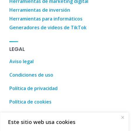
Herramientas de marketing digital
Herramientas de inversión
Herramientas para informáticos
Generadores de videos de TikTok
LEGAL
Aviso legal
Condiciones de uso
Política de privacidad
Política de cookies
ches
,
3D Designs
,
3D Home Design
,
3D House Design
,
AI To
Este sitio web usa cookies