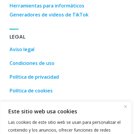
Herramientas para informáticos
Generadores de videos de TikTok
LEGAL
Aviso legal
Condiciones de uso
Política de privacidad
Política de cookies
hes
,
3D Designs
,
3D Home Design
,
3D House Design
,
AI Tool
Este sitio web usa cookies
Las cookies de este sitio web se usan para personalizar el
contenido y los anuncios, ofrecer funciones de redes